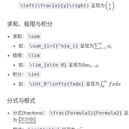
{y})
(
)
\left(\fra
x
呈现为
\left(\frac{x}{y}\right)
y
{y}\right
求和、极限与积分
求和：
\sum
n
\sum_{i=1}^n
如：
呈现为
∑
\sum_{i=1}^n{a_i}
a
i
=
1
i
极限：
\lim
\lim_{x\to
lim
如：
呈现为
\lim_{x\to 0}
→
0
x
0}
积分：
\int
∞
\int_0^\inf
如：
呈现为
∫
\int_0^\infty{fxdx}
f
x
d
x
0
分式与根式
分式(fractions)：
呈
\frac{Formula1}{Formula2}
1
\frac{Formula1}
F
or
m
u
l
a
为
2
F
or
m
u
l
a
{Formula2}