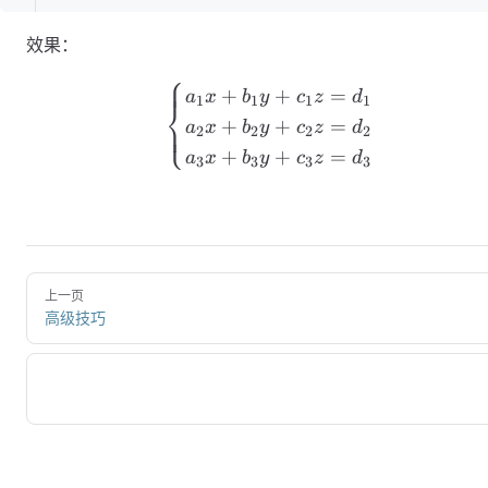
效果：
⎧
\begin{cases} a_1x+b
+
+
=
a
x
b
y
c
z
d
1
1
1
1
⎨
+
+
=
⎩
a
x
b
y
c
z
d
2
2
2
2
+
+
=
a
x
b
y
c
z
d
3
3
3
3
上一页
高级技巧