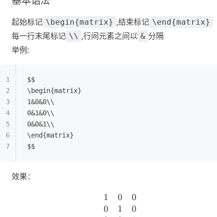
基本语法
起始标记
,结束标记
\begin{matrix}
\end{matrix}
每一行末尾标记
,行间元素之间以
分隔
\\
&
举例:
$$
\begin{matrix}
1&0&0\\
0&1&0\\
0&0&1\\
\end{matrix}
$$
效果：
1
0
0
\begin{matrix} 1&0&0
0
1
0