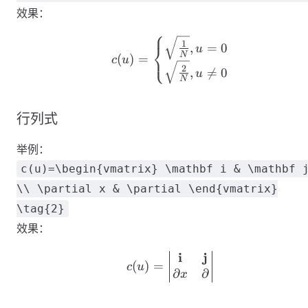
效果：
⎧
c(u)=\begin{cases} \sq
1
⎨
,
=
0
u
⎩
N
(
)
=
c
u
2
,

=
0
u
N
行列式
举例：
c(u)=\begin{vmatrix} \mathbf i & \mathbf 
\\ \partial x & \partial \end{vmatrix}
\tag{2}
效果：
i
j
c(u)=\begin{vmatrix} \
(
)
=
c
u
∂
∂
x