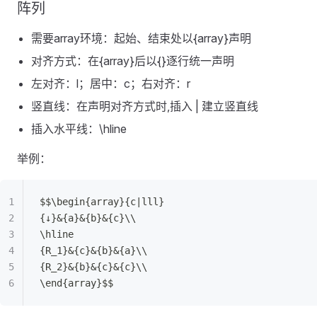
阵列
需要array环境：起始、结束处以{array}声明
对齐方式：在{array}后以{}逐行统一声明
左对齐：l；居中：c；右对齐：r
竖直线：在声明对齐方式时,插入 | 建立竖直线
插入水平线：\hline
举例：
$$\begin{array}{c|lll}
{↓}&{a}&{b}&{c}\\
\hline
{R_1}&{c}&{b}&{a}\\
{R_2}&{b}&{c}&{c}\\
\end{array}$$