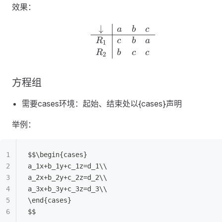
效果：
↓
\begin{array}{c|lll}
a
b
c
R
c
b
a
1
R
b
c
c
2
方程组
需要cases环境：起始、结束处以{cases}声明
举例：
$$\begin{cases}
a_1x+b_1y+c_1z=d_1\\
a_2x+b_2y+c_2z=d_2\\
a_3x+b_3y+c_3z=d_3\\
\end{cases}
$$