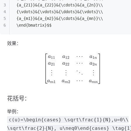
{a_{21}}&{a_{22}}&{\cdots}&{a_{2n}}\\
{\vdots}&{\vdots}&{\ddots}&{\vdots}\\
{a_{m1}}&{a_{m2}}&{\cdots}&{a_{mn}}\\
\end{bmatrix}$$
效果：
⋯
\begin{bmatrix} {a_
a
a
a
11
12
1
n
⋯
a
a
a
21
22
2
n
⋮
⋮
⋮
⋱
⋯
a
a
a
1
2
m
m
mn
花括号：
举例：
c(u)=\begin{cases} \sqrt\frac{1}{N},u=0\\
\sqrt\frac{2}{N}, u\neq0\end{cases} \tag{1