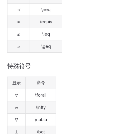
≠
\neq
≡
\equiv
≤
\leq
≥
\geq
特殊符号
显示
命令
∀
\forall
∞
\infty
∇
\nabla
⊥
\bot