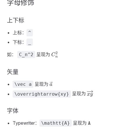
字母修饰
上下标
上标：
^
下标：
_
C_n^2
2
如：
呈现为
C_n^2
C
n
矢量
\vec
呈现为
\vec a
a
a
\overrightarrow{
呈现为
\overrightarrow{xy}
x
y
字体
\mathtt{A}
Typewriter：
呈现为
\mathtt{A}
A