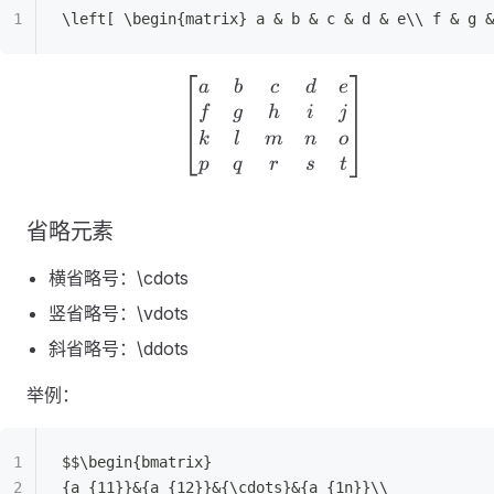
\left[ \begin{matrix} a & b & c & d & e\\ f & g &
\left[ \begin{matrix} a
a
b
c
d
e
f
g
h
i
j
k
l
m
n
o
p
q
r
s
t
省略元素
横省略号：\cdots
竖省略号：\vdots
斜省略号：\ddots
举例：
$$\begin{bmatrix}
{a_{11}}&{a_{12}}&{\cdots}&{a_{1n}}\\