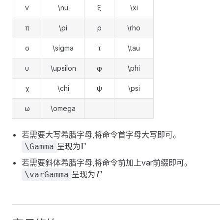
ν
\nu
ξ
\xi
π
\pi
ρ
\rho
σ
\sigma
τ
\tau
υ
\upsilon
φ
\phi
χ
\chi
ψ
\psi
ω
\omega
若需要大写希腊字母,将命令首字母大写即可。
\Gamma
Γ
呈现为
\Gamma
若需要斜体希腊字母,将命令前加上var前缀即可。
\varGamma
呈现为
\varGamma
Γ