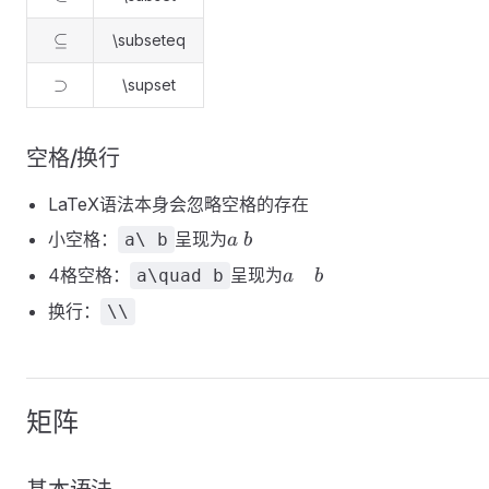
\subseteq
⊆
\subseteq
\supset
⊃
\supset
空格/换行
LaTeX语法本身会忽略空格的存在
a\
小空格：
呈现为
a\ b
a
b
b
a\quad
4格空格：
呈现为
a\quad b
a
b
b
换行：
\\
矩阵