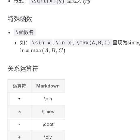
\sqrt[x]
根式：
呈现为
\sqrt[x]{y}
y
x
{y}
特殊函数
\函数名
\sin
sin
如：
,
,
呈现为
\sin x
\ln x
\max(A,B,C)
x
x
\max(A,B,C)
ln
max
(
,
,
)
,
x
A
B
C
关系运算符
运算符
Markdown
±
\pm
×
\times
\cdot
⋅
\cdot
÷
\div