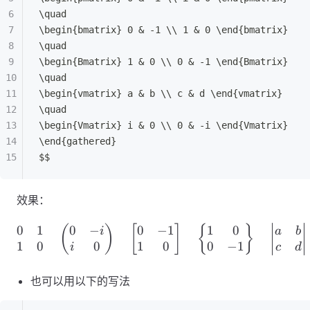
\quad
\begin{bmatrix} 0 & -1 \\ 1 & 0 \end{bmatrix}
\quad
\begin{Bmatrix} 1 & 0 \\ 0 & -1 \end{Bmatrix}
\quad
\begin{vmatrix} a & b \\ c & d \end{vmatrix}
\quad
\begin{Vmatrix} i & 0 \\ 0 & -i \end{Vmatrix}
\end{gathered}
$$
效果：
0
1
0
−
0
−
1
1
0
\begin{gathered} \begi
(
)
[
]
{
}
i
a
b
1
0
0
1
0
0
−
1
i
c
d
也可以用以下的写法