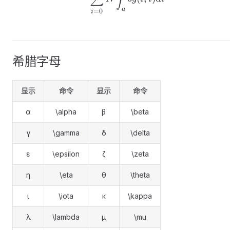
a
=
0
i
希腊字母
显示
命令
显示
命令
α
\alpha
β
\beta
γ
\gamma
δ
\delta
ε
\epsilon
ζ
\zeta
η
\eta
θ
\theta
ι
\iota
κ
\kappa
λ
\lambda
μ
\mu