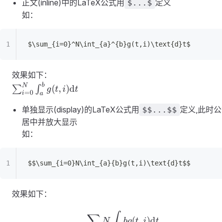
正文(inline)中的LaTeX公式用
定义
$...$
如：
$\sum_{i=0}^N\int_{a}^{b}g(t,i)\text{d}t$
效果如下：
b
\sum_{i=0}^N\int_{a}^{b}g(t,i)\text{d}t
N
(
,
)
d
∑
∫
g
t
i
t
=
0
i
a
单独显示(display)的LaTeX公式用
定义,此时
$$...$$
居中并放大显示
如：
$$\sum_{i=0}N\int_{a}{b}g(t,i)\text{d}t$$
效果如下：
\sum_{i=0}N\int_{a}{b
∫
∑
(
,
)
d
N
b
g
t
i
t