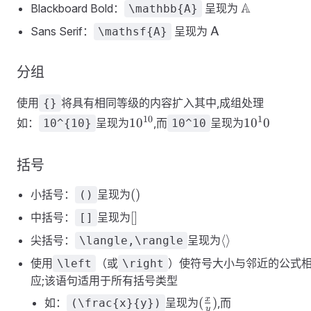
A
\mathbb{A
Blackboard Bold：
呈现为
\mathbb{A}
\mathsf{A}
Sans Serif：
呈现为
\mathsf{A}
A
分组
使用
将具有相同等级的内容扩入其中,成组处理
{}
10^{10}
10^10
10
1
1
0
1
0
0
如：
呈现为
,而
呈现为
10^{10}
10^10
括号
()
(
)
小括号：
呈现为
()
[]
[
]
中括号：
呈现为
[]
\langle\rangle
⟨
⟩
尖括号：
呈现为
\langle,\rangle
使用
（或
）使符号大小与邻近的公式
\left
\right
应;该语句适用于所有括号类型
(\frac{x}
x
(
)
如：
呈现为
,而
(\frac{x}{y})
y