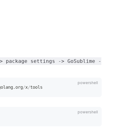
> package settings -> GoSublime -
golang.org
/
x
/
tools