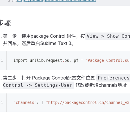
步骤
第一步：使用package Control 组件，按
View > Show Co
并回车，然后重启Sublime Text 3。
import urllib.request
,
os
;
 pf 
=
 '
Package Control.su
第二步：打开 Package Control配置文件位置
Preferences
修改或新增channels地址
Control -> Settings-User
"
channels
"
: 
[
 "
http://packagecontrol.cn/channel_v3