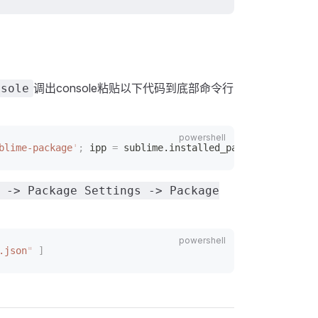
调出console粘贴以下代码到底部命令行
nsole
blime-package
'
;
 ipp 
=
 sublime.installed_packages_path
();
 -> Package Settings -> Package
.json
"
 ]