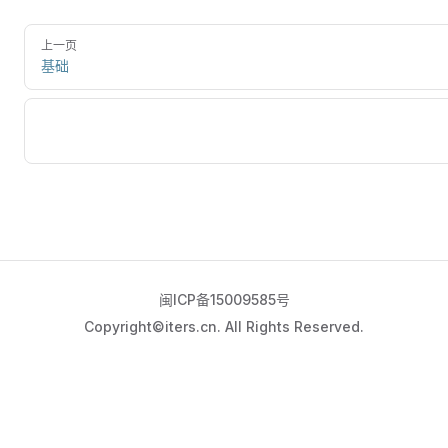
上一页
基础
闽ICP备15009585号
Copyright©iters.cn. All Rights Reserved.