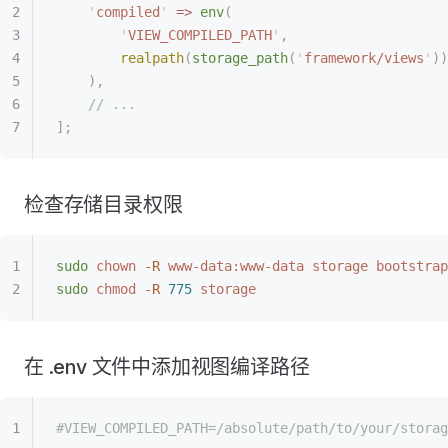
    '
compiled
'
 =>
 env
(
        '
VIEW_COMPILED_PATH
'
,
        realpath
(
storage_path
(
'
framework/views
'
))
    ),
    // ...
];
检查存储目录权限
sudo
 chown
 -R
 www-data:www-data
 storage
 bootstrap
sudo
 chmod
 -R
 775
 storage
在 .env 文件中添加视图编译路径
#VIEW_COMPILED_PATH=/absolute/path/to/your/storag