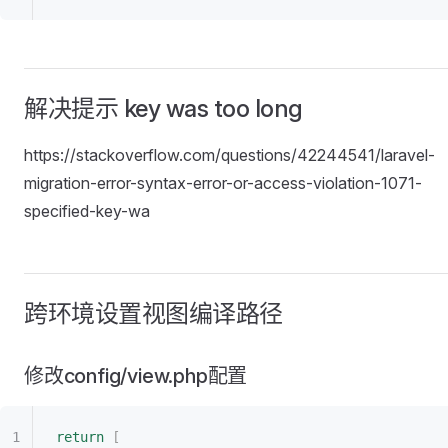
解决提示 key was too long
https://stackoverflow.com/questions/42244541/laravel-
migration-error-syntax-error-or-access-violation-1071-
specified-key-wa
跨环境设置视图编译路径
修改config/view.php配置
return
 [